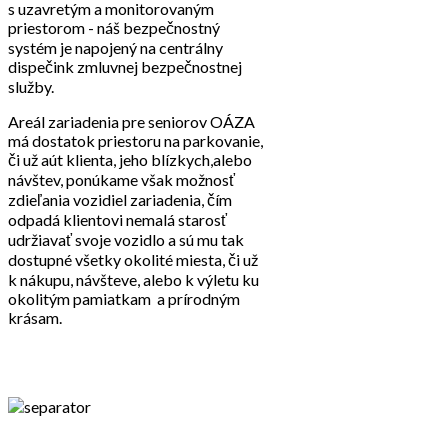
s uzavretým a monitorovaným
priestorom - náš bezpečnostný
systém je napojený na centrálny
dispečink zmluvnej bezpečnostnej
služby.
Areál zariadenia pre seniorov OÁZA
má dostatok priestoru na parkovanie,
či už aút klienta, jeho blízkych,alebo
návštev, ponúkame však možnosť
zdieľania vozidiel zariadenia, čím
odpadá klientovi nemalá starosť
udržiavať svoje vozidlo a sú mu tak
dostupné všetky okolité miesta, či už
k nákupu, návšteve, alebo k výletu ku
okolitým pamiatkam a prírodným
krásam.