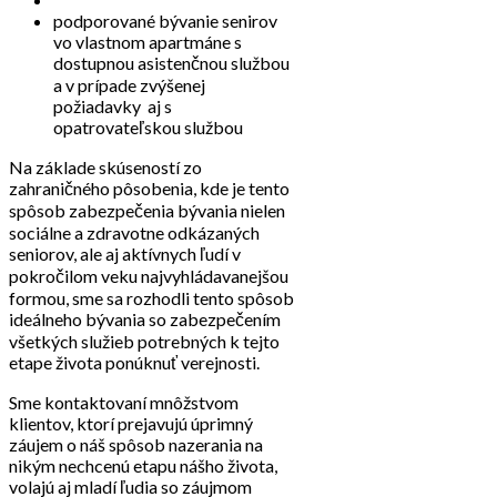
podporované bývanie senirov
vo vlastnom apartmáne s
dostupnou asistenčnou službou
a v prípade zvýšenej
požiadavky aj s
opatrovateľskou službou
Na základe skúseností zo
zahraničného pôsobenia, kde je tento
spôsob zabezpečenia bývania nielen
sociálne a zdravotne odkázaných
seniorov, ale aj aktívnych ľudí v
pokročilom veku najvyhládavanejšou
formou, sme sa rozhodli tento spôsob
ideálneho bývania so zabezpečením
všetkých služieb potrebných k tejto
etape života ponúknuť verejnosti.
Sme kontaktovaní mnôžstvom
klientov, ktorí prejavujú úprimný
záujem o náš spôsob nazerania na
nikým nechcenú etapu nášho života,
volajú aj mladí ľudia so záujmom