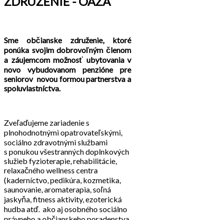
ZDRUŽENIE - OÁZA
Sme občianske združenie, ktoré
ponúka svojim dobrovoľným členom
a záujemcom možnosť ubytovania v
novo vybudovanom penzióne pre
seniorov novou formou partnerstva a
spoluvlastníctva.
Zveľaďujeme zariadenie s
plnohodnotnými opatrovateľskými,
sociálno zdravotnými službami
s ponukou všestranných doplnkových
služieb fyzioterapie, rehabilitácie,
relaxačného wellness centra
(kaderníctvo, pedikúra, kozmetika,
saunovanie, aromaterapia, soľná
jaskyňa, fitness aktivity, ezoterická
hudba atď. ako aj osobného sociálno
právneho a občianskeho poradenstva