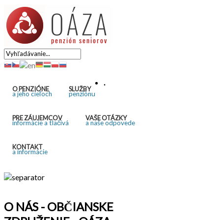
.
O PENZIÓNE
SLUŽBY
a jeho cieľoch
penziónu
PRE ZÁUJEMCOV
VAŠE OTÁZKY
informácie a tlačivá
a naše odpovede
KONTAKT
a informácie
O NÁS - OBČIANSKE