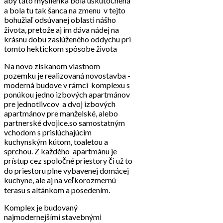
aby táto myšlienka bola uskutočnená
a bola tu tak šanca na zmenu v tejto
bohužiaľ odsúvanej oblasti nášho
života, pretože aj im dáva nádej na
krásnu dobu zaslúženého oddychu pri
tomto hektickom spôsobe života
Na novo získanom vlastnom
pozemku je realizovaná novostavba -
moderná budove v rámci komplexu s
ponúkou jedno izbových apartmánov
pre jednotlivcov a dvoj izbových
apartmánov pre manželské, alebo
partnerské dvojice.so samostatným
vchodom s prislúchajúcim
kuchynským kútom, toaletou a
sprchou. Z každého apartmánu je
prístup cez spoločné priestory či už to
do priestoru plne vybavenej domácej
kuchyne, ale aj na veľkorozmernú
terasu s altánkom a posedením.
Komplex je budovaný
najmodernejšími stavebnými