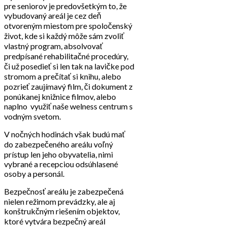
pre seniorov je predovšetkým to, že
vybudovaný areál je cez deň
otvoreným miestom pre spoločenský
život, kde si každý môže sám zvoliť
vlastný program, absolvovať
predpísané rehabilitačné procedúry,
či už posedieť si len tak na lavičke pod
stromom a prečítať si knihu, alebo
pozrieť zaujímavý film, či dokument z
ponúkanej knižnice filmov, alebo
naplno využiť naše welness centrum s
vodným svetom.
V nočných hodinách však budú mať
do zabezpečeného areálu voľný
prístup len jeho obyvatelia, nimi
vybrané a recepciou odsúhlasené
osoby a personál.
Bezpečnosť areálu je zabezpečená
nielen režimom prevádzky, ale aj
konštrukčným riešením objektov,
ktoré vytvára bezpečný areál