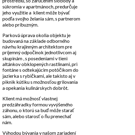
prostrediu, so zaručením slobody a
súkromia v apartmánoch, predurčuje
jeho využitie a klient môže bývať
podľa svojho želania sám, s partnerom
alebo príbuzným.
Parková úprava okolia objektu je
budovaná na základe odborného
návrhu krajinným architektom pre
príjemný odpočinok jednotlivcom aj
skupinám , s posedeniami v tieni
altánkov obklopených rastlinami, pri
fontáne s odtekajúcim potôčikom do
jazierka s rybičkami, ale takisto aj v
piknik kútiku s možnosťou grilovania
a opekania kulinárskych dobrôt.
Klient má možnosť vlastnej
predzáhradky formou vyvýšeného
záhonu, o ktorú sa buď môže starať
sám, alebo starosť o ňu prenechať
nám.
Výhodou bývania v našom zariadení