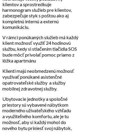
klientov a sprostredkuje
harmonogram služieb pre klientov,
zabezpečuje styk s poštou ako aj
kompletnú internú a externú
komunikáciu.
V rámci ponúkaných služieb má každý
klient možnosť využiť 24 hodinovú
službu, kedy si stlačením tlačidla SOS
bude môcť privolať pomoc priamo z
lôžka apartmánu
Klienti majú neobmedzenú možnosť
využívať ponúkané asistenčné
opatrovateľské služby a služby
mobilnej zdravotnej služby.
Ubytovacie jednotky a spoločné
priestory sú vybavené nábytkom
moderného užívateľského vzhľadu
a využiteľného komfortu, ale je tu
možnosť, aby si každý mohol do
nového bytu priniesť svoj nábytok,