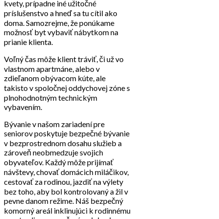
kvety, prípadne iné užitočné
príslušenstvo a hneď sa tu cítil ako
doma. Samozrejme, že ponúkame
možnosť byt vybaviť nábytkom na
prianie klienta.
Voľný čas môže klient tráviť, či už vo
vlastnom apartmáne, alebo v
zdieľanom obývacom kúte, ale
takisto v spoločnej oddychovej zóne s
plnohodnotným technickým
vybavením.
Bývanie v našom zariadení pre
seniorov poskytuje bezpečné bývanie
v bezprostrednom dosahu služieb a
zároveň neobmedzuje svojich
obyvateľov. Každý môže prijímať
návštevy, chovať domácich miláčikov,
cestovať za rodinou, jazdiť na výlety
bez toho, aby bol kontrolovaný a žil v
pevne danom režime. Náš bezpečný
komorný areál inklinujúci k rodinnému