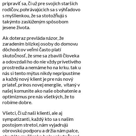
pripraviť sa, či už pre svojich starších
rodičov, pohrávajúcich sa s výhľadovo
s myšlienkou, že sa stotožňujú s
takýmto zaslúženým spôsobom
jesene života.
Ak doteraz prevláda názor, že
zaradením blízkej osoby do domovu
dôchodcov veľmi často platí
skutočnosť, že sme sa zbavili človeka
a odovzdali ho do nie vždy prívetivého
prostredia a nemáme ho na krku. tak u
nás si tento mýtus nikdy nepripustíme
a každý nový klient je pre nás nový
priateľ, prínos novej energiie, vítaný v
našej komunite ako naše obohatenie a
optimizmus pre nás všetkých, že to
robíme dobre.
Všetci, či už naši klienti, ale aj
sympatizanti, každý kto sa s našim
postojom stretol, nám vyjadrujú
obrovskú podporu a držia nám palce,