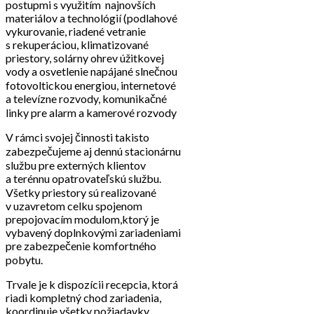
postupmi s využitím najnovších
materiálov a technológií (podlahové
vykurovanie, riadené vetranie
s rekuperáciou, klimatizované
priestory, solárny ohrev úžitkovej
vody a osvetlenie napájané slnečnou
fotovoltickou energiou, internetové
a televízne rozvody, komunikačné
linky pre alarm a kamerové rozvody
V rámci svojej činnosti takisto
zabezpečujeme aj dennú stacionárnu
službu pre externých klientov
a terénnu opatrovateľskú službu.
Všetky priestory sú realizované
v uzavretom celku spojenom
prepojovacím modulom,ktorý je
vybavený doplnkovými zariadeniami
pre zabezpečenie komfortného
pobytu.
Trvale je k dispozícii recepcia, ktorá
riadi kompletný chod zariadenia,
koordinuje všetky požiadavky