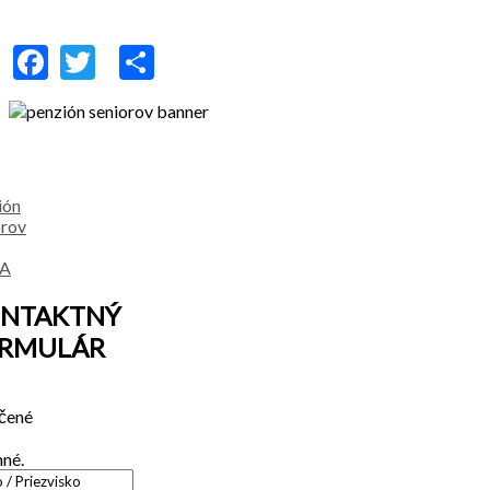
Facebook
Twitter
Share
NTAKTNÝ
RMULÁR
čené
nné.