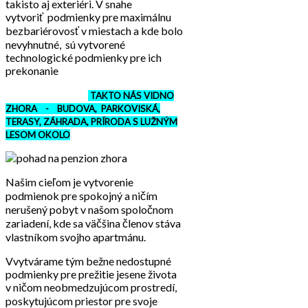
takisto aj exteriéri. V snahe
vytvoriť podmienky pre maximálnu
bezbariérovosť v miestach a kde bolo
nevyhnutné, sú vytvorené
technologické podmienky pre ich
prekonanie
TAKTO NÁS VIDNO
ZHORA - BUDOVA, PARKOVISKÁ,
TERASY, ZÁHRADA, PRÍRODA S LUŽNÝM
LESOM OKOLO
Našim cieľom je vytvorenie
podmienok pre spokojný a ničím
nerušený pobyt v našom spoločnom
zariadení, kde sa väčšina členov stáva
vlastníkom svojho apartmánu.
Vvytvárame tým bežne nedostupné
podmienky pre prežitie jesene života
v ničom neobmedzujúcom prostredí,
poskytujúcom priestor pre svoje